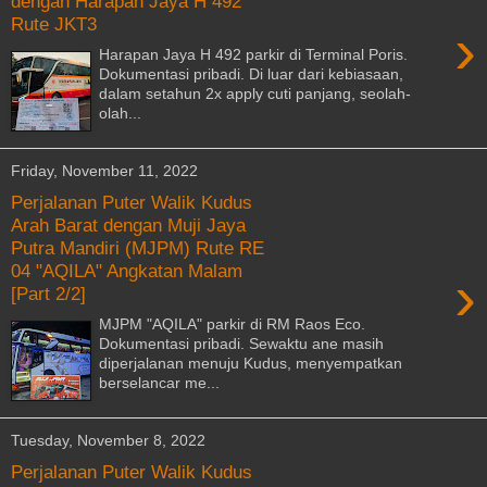
dengan Harapan Jaya H 492
Rute JKT3
›
Harapan Jaya H 492 parkir di Terminal Poris.
Dokumentasi pribadi. Di luar dari kebiasaan,
dalam setahun 2x apply cuti panjang, seolah-
olah...
Friday, November 11, 2022
Perjalanan Puter Walik Kudus
Arah Barat dengan Muji Jaya
Putra Mandiri (MJPM) Rute RE
04 "AQILA" Angkatan Malam
›
[Part 2/2]
MJPM "AQILA" parkir di RM Raos Eco.
Dokumentasi pribadi. Sewaktu ane masih
diperjalanan menuju Kudus, menyempatkan
berselancar me...
Tuesday, November 8, 2022
Perjalanan Puter Walik Kudus