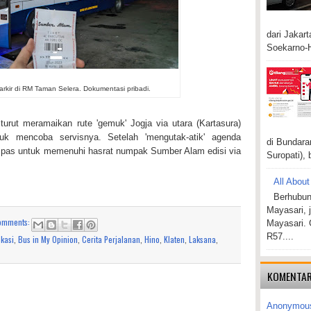
dari Jakar
Soekarno-H
kir di RM Taman Selera. Dokumentasi pribadi.
rut meramaikan rute 'gemuk' Jogja via utara (Kartasura)
uk mencoba servisnya. Setelah 'mengutak-atik' agenda
di Bundara
 pas untuk memenuhi hasrat numpak Sumber Alam edisi via
Suropati), 
All About
Berhubun
Mayasari, 
omments:
Mayasari. 
R57....
kasi
,
Bus in My Opinion
,
Cerita Perjalanan
,
Hino
,
Klaten
,
Laksana
,
KOMENTAR
Anonymou