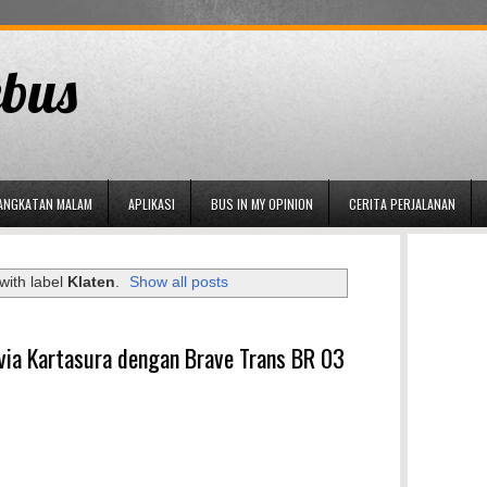
bus
ANGKATAN MALAM
APLIKASI
BUS IN MY OPINION
CERITA PERJALANAN
with label
Klaten
.
Show all posts
 via Kartasura dengan Brave Trans BR 03