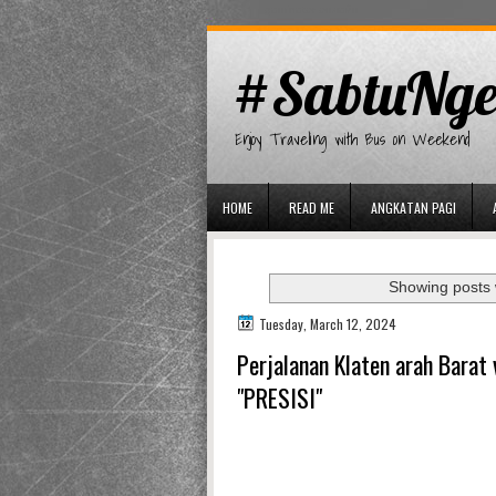
gaminator онлайн
#SabtuNge
Enjoy Traveling with Bus on Weekend
HOME
READ ME
ANGKATAN PAGI
Showing posts 
Tuesday, March 12, 2024
Perjalanan Klaten arah Barat
"PRESISI"