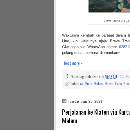
Brave Trans BR 03 p
Waktunya kembali ke baraaat dalam l
Line, kini waktunya njajal Brave Tr
Giwangan via WhatsApp nomor
62821
pulang sudah berhasil diamankan~
Read more »
Diposting oleh
alvin.s
di
10:38 AM
No
Label:
Adi Putro
,
Bekasi
,
Brave Trans
,
Bus 
Tuesday, June 20, 2023
Perjalanan ke Klaten via Ka
Malam