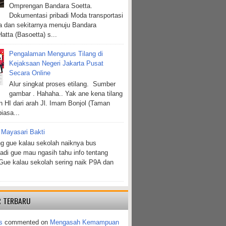
Omprengan Bandara Soetta.
Dokumentasi pribadi Moda transportasi
ta dan sekitarnya menuju Bandara
atta (Basoetta) s...
Pengalaman Mengurus Tilang di
Kejaksaan Negeri Jakarta Pusat
Secara Online
Alur singkat proses etilang. Sumber
gambar . Hahaha.. Yak ane kena tilang
n HI dari arah Jl. Imam Bonjol (Taman
biasa...
 Mayasari Bakti
g gue kalau sekolah naiknya bus
jadi gue mau ngasih tahu info tentang
Gue kalau sekolah sering naik P9A dan
 TERBARU
s
commented on
Mengasah Kemampuan