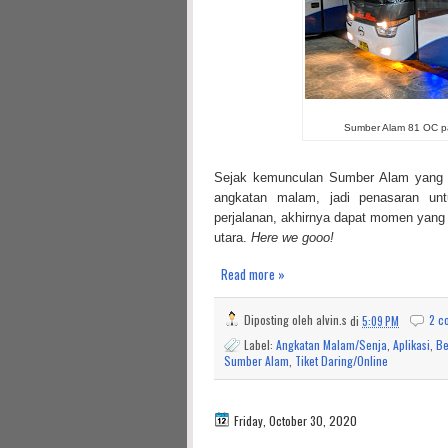
Sumber Alam 81 OC par
Sejak kemunculan Sumber Alam yang tu
angkatan malam, jadi penasaran unt
perjalanan, akhirnya dapat momen yang
utara.
Here we gooo!
Read more »
Diposting oleh
alvin.s
di
5:09 PM
2 c
Label:
Angkatan Malam/Senja
,
Aplikasi
,
Be
Sumber Alam
,
Tiket Daring/Online
Friday, October 30, 2020