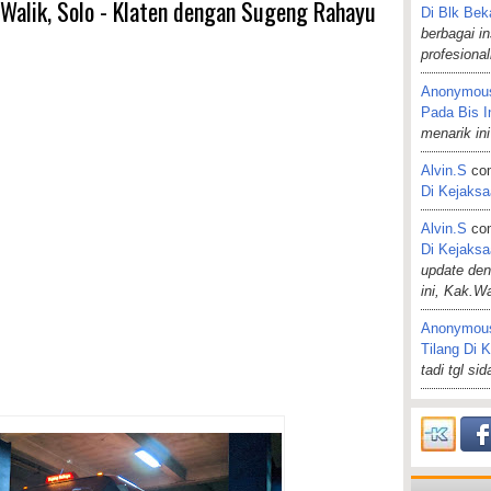
 Walik, Solo - Klaten dengan Sugeng Rahayu
Di Blk Bek
berbagai i
profesiona
Anonymou
Pada Bis I
menarik ini
Alvin.s
co
Di Kejaks
Alvin.s
co
Di Kejaks
update de
ini, Kak.W
Anonymou
Tilang Di 
tadi tgl si