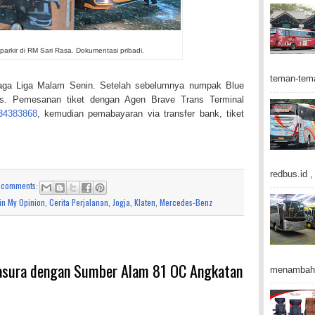
arkir di RM Sari Rasa. Dokumentasi pribadi.
teman-tema
aga Liga Malam Senin. Setelah sebelumnya numpak Blue
ans. Pemesanan tiket dengan Agen Brave Trans Terminal
34383868
, kemudian pemabayaran via transfer bank, tiket
redbus.id , 
 comments:
in My Opinion
,
Cerita Perjalanan
,
Jogja
,
Klaten
,
Mercedes-Benz
rtasura dengan Sumber Alam 81 OC Angkatan
menambah 