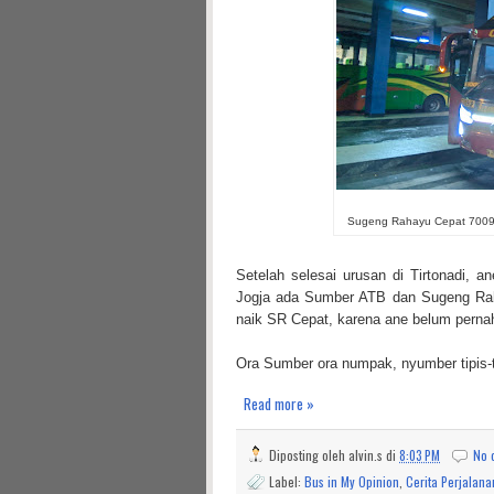
Sugeng Rahayu Cepat 7009 di
Setelah selesai urusan di Tirtonadi, a
Jogja ada Sumber ATB dan Sugeng Rah
naik SR Cepat, karena ane belum pernah
Ora Sumber ora numpak, nyumber tipis-ti
Read more »
Diposting oleh
alvin.s
di
8:03 PM
No 
Label:
Bus in My Opinion
,
Cerita Perjalana