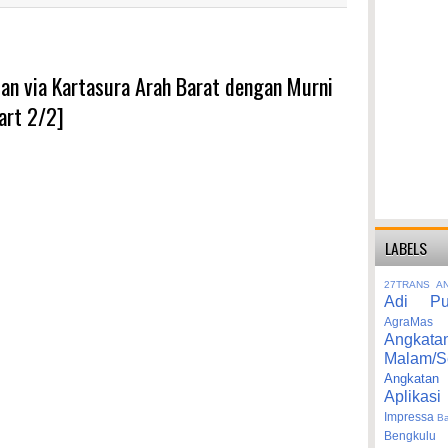
-an via Kartasura Arah Barat dengan Murni
art 2/2]
LABELS
27TRANS
A
Adi Pu
AgraMas
Angkata
Malam/S
Angka
Aplikasi
Impressa
B
Bengkulu