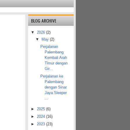
BLOG ARCHIVE
▼
2026
(2)
▼
May
(2)
Perjalanan
Palembang
Kembali Arah
Timur dengan
Gir...
Perjalanan ke
Palembang
dengan Sinar
Jaya Sleeper
...
►
2025
(6)
►
2024
(16)
►
2023
(23)