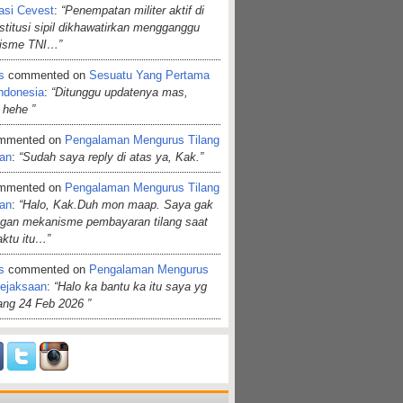
asi Cevest
:
“Penempatan militer aktif di
nstitusi sipil dikhawatirkan mengganggu
lisme TNI…”
s
commented on
Sesuatu Yang Pertama
ndonesia
:
“Ditunggu updatenya mas,
 hehe ”
mmented on
Pengalaman Mengurus Tilang
aan
:
“Sudah saya reply di atas ya, Kak.”
mmented on
Pengalaman Mengurus Tilang
aan
:
“Halo, Kak.Duh mon maap. Saya gak
ngan mekanisme pembayaran tilang saat
aktu itu…”
s
commented on
Pengalaman Mengurus
Kejaksaan
:
“Halo ka bantu ka itu saya yg
dang 24 Feb 2026 ”