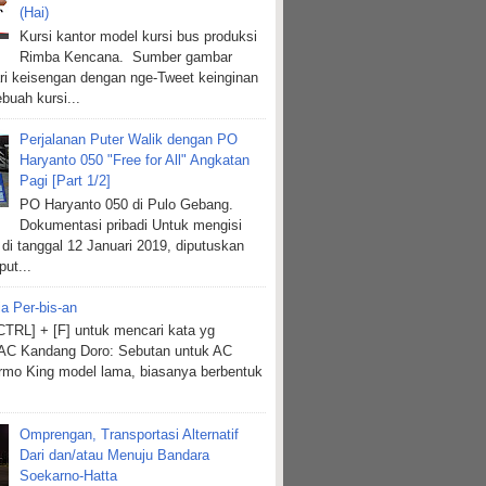
(Hai)
Kursi kantor model kursi bus produksi
Rimba Kencana. Sumber gambar
ri keisengan dengan nge-Tweet keinginan
buah kursi...
Perjalanan Puter Walik dengan PO
Haryanto 050 "Free for All" Angkatan
Pagi [Part 1/2]
PO Haryanto 050 di Pulo Gebang.
Dokumentasi pribadi Untuk mengisi
 di tanggal 12 Januari 2019, diputuskan
put...
ia Per-bis-an
TRL] + [F] untuk mencari kata yg
 AC Kandang Doro: Sebutan untuk AC
mo King model lama, biasanya berbentuk
Omprengan, Transportasi Alternatif
Dari dan/atau Menuju Bandara
Soekarno-Hatta