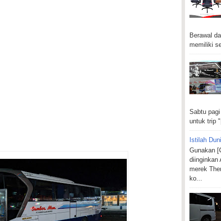
Berawal da
memiliki se
Sabtu pagi
untuk trip "
Istilah Dun
Gunakan [C
diinginkan
merek Ther
ko...