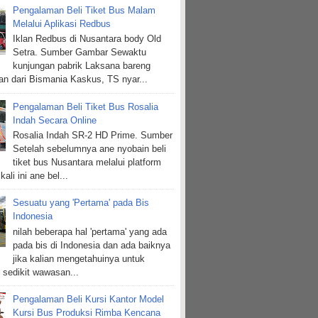
Pengalaman Beli Tiket Bus Malam
Melalui Aplikasi Redbus
Iklan Redbus di Nusantara body Old
Setra. Sumber Gambar Sewaktu
kunjungan pabrik Laksana bareng
n dari Bismania Kaskus, TS nyar...
Pengalaman Beli Tiket Bus Rosalia
Indah Secara Online
Rosalia Indah SR-2 HD Prime. Sumber
Setelah sebelumnya ane nyobain beli
tiket bus Nusantara melalui platform
kali ini ane bel...
Sesuatu yang 'Pertama' pada Bis
Indonesia
nilah beberapa hal 'pertama' yang ada
pada bis di Indonesia dan ada baiknya
jika kalian mengetahuinya untuk
sedikit wawasan...
Pengalaman Beli Kursi Kantor Model
Kursi Bus Produksi Rimba Kencana