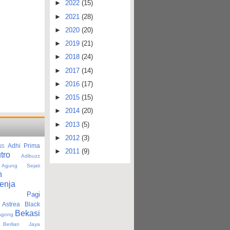
►
2022
(15)
►
2021
(28)
►
2020
(20)
►
2019
(21)
►
2018
(24)
►
2017
(14)
►
2016
(17)
►
2015
(15)
►
2014
(20)
►
2013
(5)
►
2012
(3)
Adhi Prima
NS
►
2011
(9)
tro
Adibuzz
Agung Sejati
n
enja
tan Pagi
Astrea Black
Bekasi
agong
Berlian Jaya