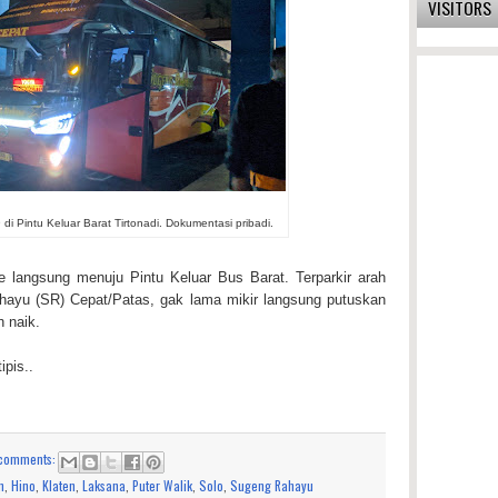
VISITORS
 Pintu Keluar Barat Tirtonadi. Dokumentasi pribadi.
ne langsung menuju Pintu Keluar Bus Barat. Terparkir arah
ayu (SR) Cepat/Patas, gak lama mikir langsung putuskan
 naik.
pis..
comments:
n
,
Hino
,
Klaten
,
Laksana
,
Puter Walik
,
Solo
,
Sugeng Rahayu