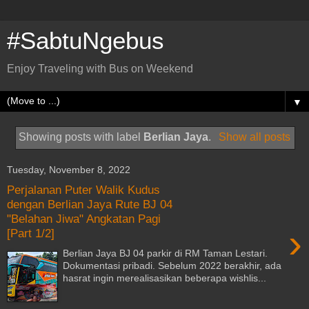
#SabtuNgebus
Enjoy Traveling with Bus on Weekend
▼
Showing posts with label
Berlian Jaya
.
Show all posts
Tuesday, November 8, 2022
Perjalanan Puter Walik Kudus
dengan Berlian Jaya Rute BJ 04
"Belahan Jiwa" Angkatan Pagi
›
[Part 1/2]
Berlian Jaya BJ 04 parkir di RM Taman Lestari.
Dokumentasi pribadi. Sebelum 2022 berakhir, ada
hasrat ingin merealisasikan beberapa wishlis...