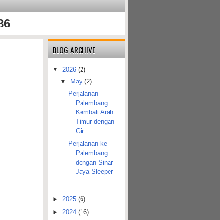
86
BLOG ARCHIVE
▼
2026
(2)
▼
May
(2)
Perjalanan
Palembang
Kembali Arah
Timur dengan
Gir...
Perjalanan ke
Palembang
dengan Sinar
Jaya Sleeper
...
►
2025
(6)
►
2024
(16)