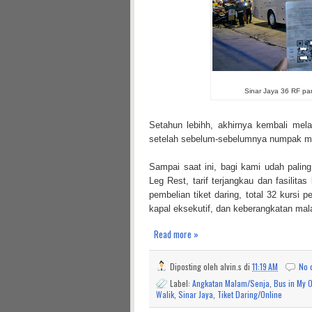
Sinar Jaya 36 RF par
Setahun lebihh, akhirnya kembali me
setelah sebelum-sebelumnya numpak mob
Sampai saat ini, bagi kami udah pali
Leg Rest, tarif terjangkau dan fasilita
pembelian tiket daring, total 32 kurs
kapal eksekutif, dan keberangkatan mal
Read more »
Diposting oleh
alvin.s
di
11:19 AM
No 
Label:
Angkatan Malam/Senja
,
Bus in My 
Walik
,
Sinar Jaya
,
Tiket Daring/Online