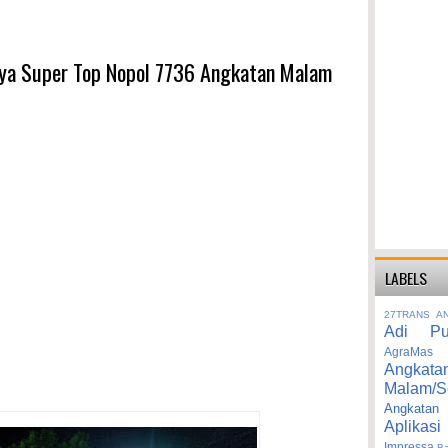
aya Super Top Nopol 7736 Angkatan Malam
LABELS
27TRANS
A
Adi Pu
AgraMas
Angkata
Malam/S
Angka
Aplikasi
Impressa
B