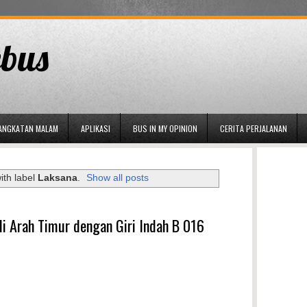
bus
ANGKATAN MALAM
APLIKASI
BUS IN MY OPINION
CERITA PERJALANAN
ith label
Laksana
.
Show all posts
i Arah Timur dengan Giri Indah B 016