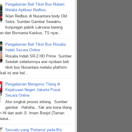
Pengalaman Beli Tiket Bus Malam
Melalui Aplikasi Redbus
Iklan Redbus di Nusantara body Old
Setra. Sumber Gambar Sewaktu
kunjungan pabrik Laksana bareng
n dari Bismania Kaskus, TS nyar...
Pengalaman Beli Tiket Bus Rosalia
Indah Secara Online
Rosalia Indah SR-2 HD Prime. Sumber
Setelah sebelumnya ane nyobain beli
tiket bus Nusantara melalui platform
kali ini ane bel...
Pengalaman Mengurus Tilang di
Kejaksaan Negeri Jakarta Pusat
Secara Online
Alur singkat proses etilang. Sumber
gambar . Hahaha.. Yak ane kena tilang
n HI dari arah Jl. Imam Bonjol (Taman
biasa...
Sesuatu yang 'Pertama' pada Bis