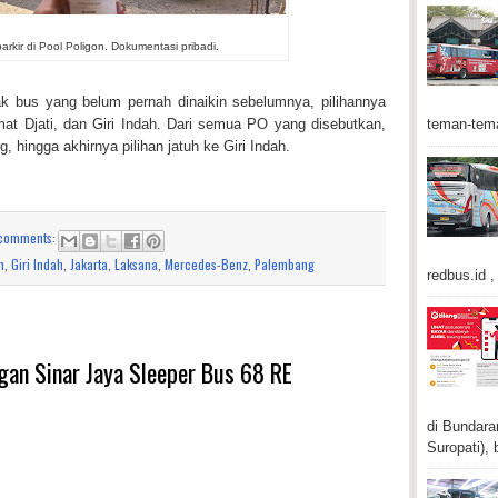
arkir di Pool Poligon. Dokumentasi pribadi.
 bus yang belum pernah dinaikin sebelumnya, pilihannya
mat Djati, dan Giri Indah. Dari semua PO yang disebutkan,
teman-tema
hingga akhirnya pilihan jatuh ke Giri Indah.
comments:
n
,
Giri Indah
,
Jakarta
,
Laksana
,
Mercedes-Benz
,
Palembang
redbus.id , 
gan Sinar Jaya Sleeper Bus 68 RE
di Bundara
Suropati), 