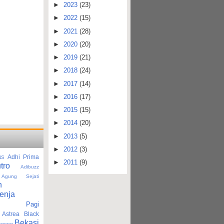
►
2023
(23)
►
2022
(15)
►
2021
(28)
►
2020
(20)
►
2019
(21)
►
2018
(24)
►
2017
(14)
►
2016
(17)
►
2015
(15)
►
2014
(20)
►
2013
(5)
►
2012
(3)
Adhi Prima
NS
►
2011
(9)
tro
Adibuzz
Agung Sejati
n
enja
tan Pagi
Astrea Black
Bekasi
agong