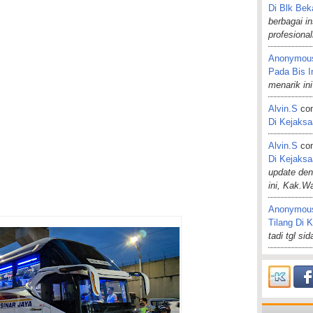
Di Blk Bek
berbagai i
profesiona
Anonymou
Pada Bis I
menarik ini
Alvin.s
co
Di Kejaks
Alvin.s
co
Di Kejaks
update de
ini, Kak.W
Anonymou
Tilang Di 
tadi tgl si