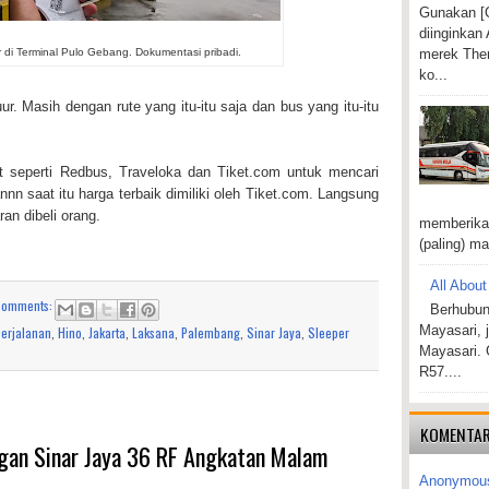
Gunakan [C
diinginkan
merek Ther
r di Terminal Pulo Gebang. Dokumentasi pribadi.
ko...
r. Masih dengan rute yang itu-itu saja dan bus yang itu-itu
 seperti Redbus, Traveloka dan Tiket.com untuk mencari
annn saat itu harga terbaik dimiliki oleh Tiket.com. Langsung
an dibeli orang.
memberikan
(paling) ma
All About
comments:
Berhubun
Mayasari, 
Perjalanan
,
Hino
,
Jakarta
,
Laksana
,
Palembang
,
Sinar Jaya
,
Sleeper
Mayasari. 
R57....
KOMENTAR
gan Sinar Jaya 36 RF Angkatan Malam
Anonymou