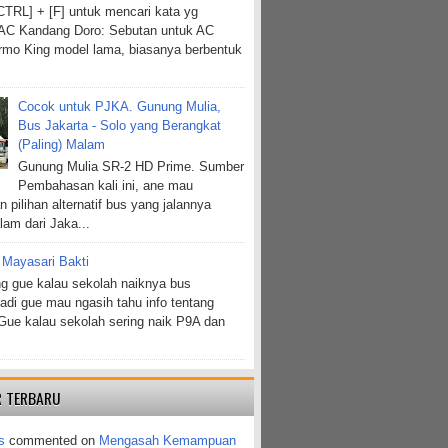
TRL] + [F] untuk mencari kata yg
 AC Kandang Doro: Sebutan untuk AC
mo King model lama, biasanya berbentuk
Cocok untuk PJKA. Gunung Mulia,
Bus Jakarta - Solo yang Berangkat
(Paling) Malam
Gunung Mulia SR-2 HD Prime. Sumber
Pembahasan kali ini, ane mau
 pilihan alternatif bus yang jalannya
lam dari Jaka...
 Mayasari Bakti
g gue kalau sekolah naiknya bus
jadi gue mau ngasih tahu info tentang
Gue kalau sekolah sering naik P9A dan
 TERBARU
s
commented on
Mengasah Kemampuan