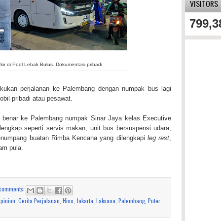
VISITORS
799,3
kir di Pool Lebak Bulus. Dokumentasi pribadi.
lakukan perjalanan ke Palembang dengan numpak bus lagi
il pribadi atau pesawat.
ng benar ke Palembang numpak Sinar Jaya kelas Executive
s lengkap seperti servis makan, unit bus bersuspensi udara,
i penumpang buatan Rimba Kencana yang dilengkapi
leg rest
,
am pula.
comments:
Opinion
,
Cerita Perjalanan
,
Hino
,
Jakarta
,
Laksana
,
Palembang
,
Puter