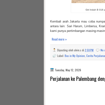
Giri Indah B 016 p
Kembali arah Jakarta mau coba numpak
antara lain: Sari Harum, Limbersa, Kra
kami punya pertimbangan masing-masing, 
Read more »
Diposting oleh
alvin.s
di
2:59 PM
No 
Label:
Bus in My Opinion
,
Cerita Perjalana
Tuesday, May 12, 2026
Perjalanan ke Palembang den