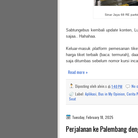
Sinar Jaya 68 RE parki
Sabtungebus kembali
update
konten, Luu
sajaa.. Hahahaa.
Keluar-masuk
platform
pemesanan tiket
harga tiket terbaik (baca: termurah), da
saja ditumbas sebelum nomor kursi incar
Read more »
Diposting oleh
alvin.s
di
1:40 PM
No 
Label:
Aplikasi
,
Bus in My Opinion
,
Cerita 
Seat
Tuesday, February 18, 2025
Perjalanan ke Palembang den