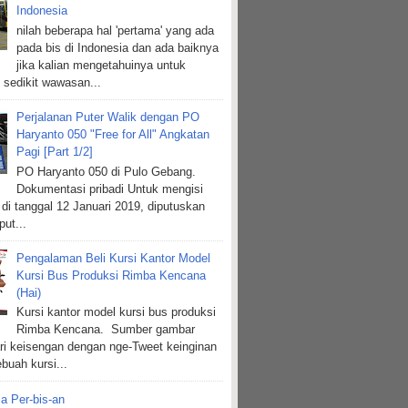
Indonesia
nilah beberapa hal 'pertama' yang ada
pada bis di Indonesia dan ada baiknya
jika kalian mengetahuinya untuk
sedikit wawasan...
Perjalanan Puter Walik dengan PO
Haryanto 050 "Free for All" Angkatan
Pagi [Part 1/2]
PO Haryanto 050 di Pulo Gebang.
Dokumentasi pribadi Untuk mengisi
 di tanggal 12 Januari 2019, diputuskan
put...
Pengalaman Beli Kursi Kantor Model
Kursi Bus Produksi Rimba Kencana
(Hai)
Kursi kantor model kursi bus produksi
Rimba Kencana. Sumber gambar
ri keisengan dengan nge-Tweet keinginan
buah kursi...
ia Per-bis-an