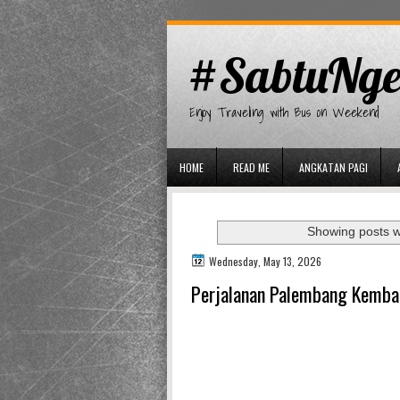
gaminator онлайн
#SabtuNge
Enjoy Traveling with Bus on Weekend
HOME
READ ME
ANGKATAN PAGI
Showing posts w
Wednesday, May 13, 2026
Perjalanan Palembang Kembal