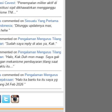
asi Cevest
:
“Penempatan militer aktif di
nstitusi sipil dikhawatirkan mengganggu
lisme TNI…”
s
commented on
Sesuatu Yang Pertama
ndonesia
:
“Ditunggu updatenya mas,
 hehe ”
mmented on
Pengalaman Mengurus Tilang
aan
:
“Sudah saya reply di atas ya, Kak.”
mmented on
Pengalaman Mengurus Tilang
aan
:
“Halo, Kak.Duh mon maap. Saya gak
ngan mekanisme pembayaran tilang saat
aktu itu…”
s
commented on
Pengalaman Mengurus
Kejaksaan
:
“Halo ka bantu ka itu saya yg
dang 24 Feb 2026 ”