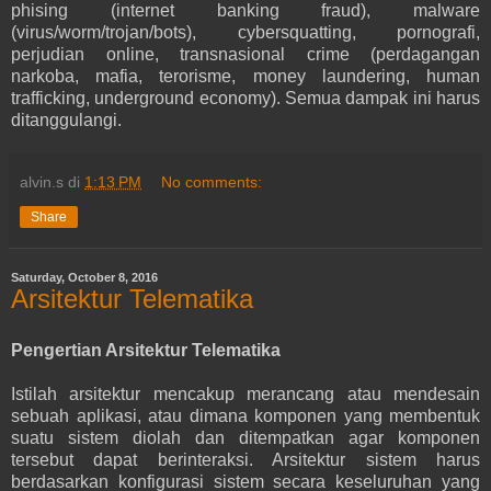
phising (internet banking fraud), malware
(virus/worm/trojan/bots), cybersquatting, pornografi,
perjudian online, transnasional crime (perdagangan
narkoba, mafia, terorisme, money laundering, human
trafficking, underground economy). Semua dampak ini harus
ditanggulangi.
alvin.s
di
1:13 PM
No comments:
Share
Saturday, October 8, 2016
Arsitektur Telematika
Pengertian Arsitektur Telematika
Istilah arsitektur mencakup merancang atau mendesain
sebuah aplikasi, atau dimana komponen yang membentuk
suatu sistem diolah dan ditempatkan agar komponen
tersebut dapat berinteraksi. Arsitektur sistem harus
berdasarkan konfigurasi sistem secara keseluruhan yang