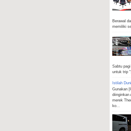
Berawal da
memiliki se
Sabtu pagi
untuk trip "
Istilah Dun
Gunakan [C
diinginkan
merek Ther
ko...