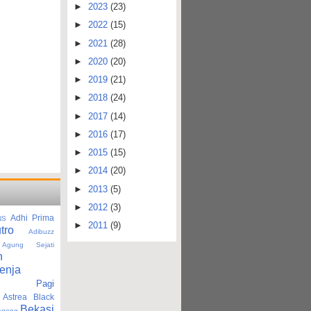
►
2023
(23)
►
2022
(15)
►
2021
(28)
►
2020
(20)
►
2019
(21)
►
2018
(24)
►
2017
(14)
►
2016
(17)
►
2015
(15)
►
2014
(20)
►
2013
(5)
►
2012
(3)
Adhi Prima
NS
►
2011
(9)
tro
Adibuzz
Agung Sejati
n
enja
tan Pagi
Astrea Black
Bekasi
agong