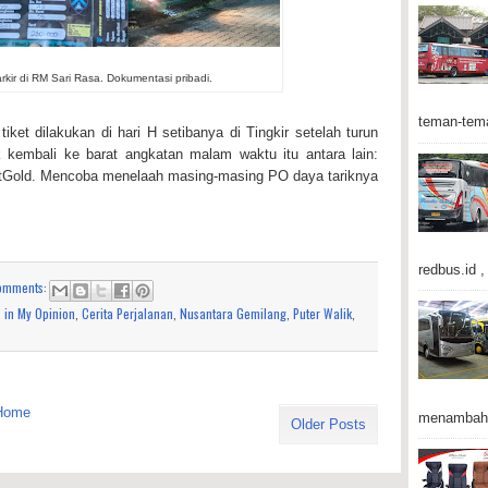
kir di RM Sari Rasa. Dokumentasi pribadi.
teman-tema
ket dilakukan di hari H setibanya di Tingkir setelah turun
 kembali ke barat angkatan malam waktu itu antara lain:
ntGold. Mencoba menelaah masing-masing PO daya tariknya
redbus.id , 
omments:
 in My Opinion
,
Cerita Perjalanan
,
Nusantara Gemilang
,
Puter Walik
,
Home
menambah 
Older Posts