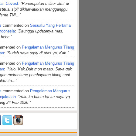
asi Cevest
:
“Penempatan militer aktif di
nstitusi sipil dikhawatirkan mengganggu
lisme TNI…”
s
commented on
Sesuatu Yang Pertama
ndonesia
:
“Ditunggu updatenya mas,
 hehe ”
mmented on
Pengalaman Mengurus Tilang
aan
:
“Sudah saya reply di atas ya, Kak.”
mmented on
Pengalaman Mengurus Tilang
aan
:
“Halo, Kak.Duh mon maap. Saya gak
ngan mekanisme pembayaran tilang saat
aktu itu…”
s
commented on
Pengalaman Mengurus
Kejaksaan
:
“Halo ka bantu ka itu saya yg
dang 24 Feb 2026 ”