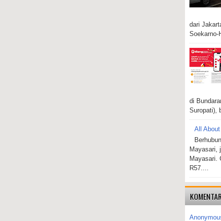
dari Jakar
Soekarno-H
di Bundara
Suropati), 
All About
Berhubun
Mayasari, 
Mayasari. 
R57....
KOMENTAR
Anonymou