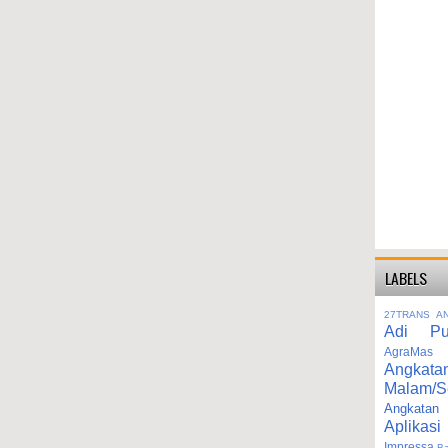
LABELS
27TRANS
A
Adi Pu
AgraMas
Angkata
Malam/S
Angka
Aplikasi
Impressa
B