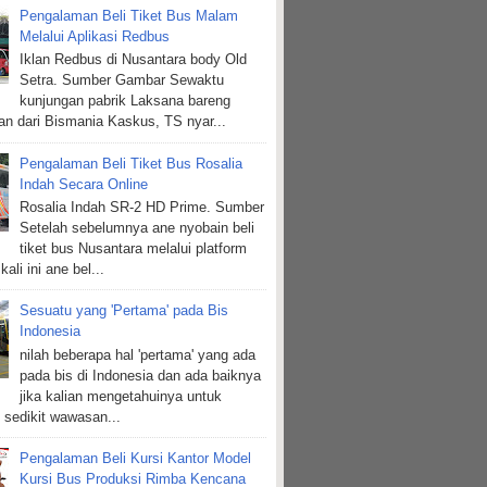
Pengalaman Beli Tiket Bus Malam
Melalui Aplikasi Redbus
Iklan Redbus di Nusantara body Old
Setra. Sumber Gambar Sewaktu
kunjungan pabrik Laksana bareng
n dari Bismania Kaskus, TS nyar...
Pengalaman Beli Tiket Bus Rosalia
Indah Secara Online
Rosalia Indah SR-2 HD Prime. Sumber
Setelah sebelumnya ane nyobain beli
tiket bus Nusantara melalui platform
kali ini ane bel...
Sesuatu yang 'Pertama' pada Bis
Indonesia
nilah beberapa hal 'pertama' yang ada
pada bis di Indonesia dan ada baiknya
jika kalian mengetahuinya untuk
sedikit wawasan...
Pengalaman Beli Kursi Kantor Model
Kursi Bus Produksi Rimba Kencana