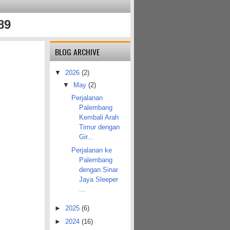
89
BLOG ARCHIVE
▼
2026
(2)
▼
May
(2)
Perjalanan
Palembang
Kembali Arah
Timur dengan
Gir...
Perjalanan ke
Palembang
dengan Sinar
Jaya Sleeper
...
►
2025
(6)
►
2024
(16)