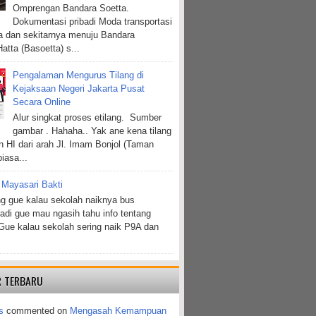
Omprengan Bandara Soetta.
Dokumentasi pribadi Moda transportasi
ta dan sekitarnya menuju Bandara
atta (Basoetta) s...
Pengalaman Mengurus Tilang di
Kejaksaan Negeri Jakarta Pusat
Secara Online
Alur singkat proses etilang. Sumber
gambar . Hahaha.. Yak ane kena tilang
n HI dari arah Jl. Imam Bonjol (Taman
biasa...
 Mayasari Bakti
g gue kalau sekolah naiknya bus
jadi gue mau ngasih tahu info tentang
Gue kalau sekolah sering naik P9A dan
 TERBARU
s
commented on
Mengasah Kemampuan