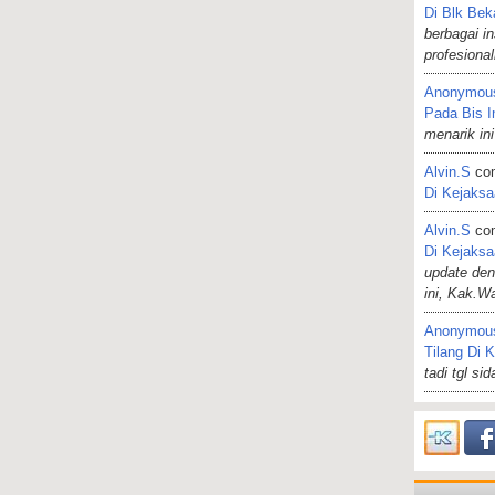
Di Blk Bek
berbagai i
profesiona
Anonymou
Pada Bis I
menarik ini
Alvin.s
co
Di Kejaks
Alvin.s
co
Di Kejaks
update de
ini, Kak.W
Anonymou
Tilang Di 
tadi tgl si