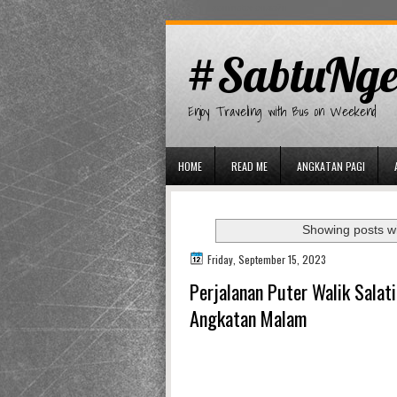
gaminator онлайн
#SabtuNge
Enjoy Traveling with Bus on Weekend
HOME
READ ME
ANGKATAN PAGI
Showing posts wi
Friday, September 15, 2023
Perjalanan Puter Walik Salat
Angkatan Malam