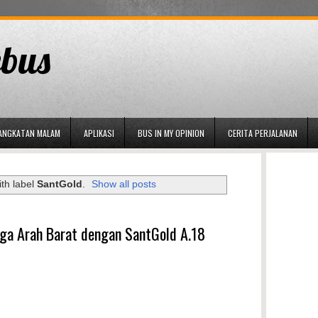
bus
ANGKATAN MALAM
APLIKASI
BUS IN MY OPINION
CERITA PERJALANAN
th label
SantGold
.
Show all posts
iga Arah Barat dengan SantGold A.18