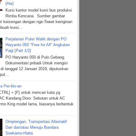
(Hai)
Kursi kantor model kursi bus produksi
Rimba Kencana. Sumber gambar
ri keisengan dengan nge-Tweet keinginan
buah kursi...
Perjalanan Puter Walik dengan PO
Haryanto 050 "Free for All" Angkatan
Pagi [Part 1/2]
PO Haryanto 050 di Pulo Gebang.
Dokumentasi pribadi Untuk mengisi
 di tanggal 12 Januari 2019, diputuskan
put...
ia Per-bis-an
TRL] + [F] untuk mencari kata yg
 AC Kandang Doro: Sebutan untuk AC
mo King model lama, biasanya berbentuk
Omprengan, Transportasi Alternatif
Dari dan/atau Menuju Bandara
Soekarno-Hatta