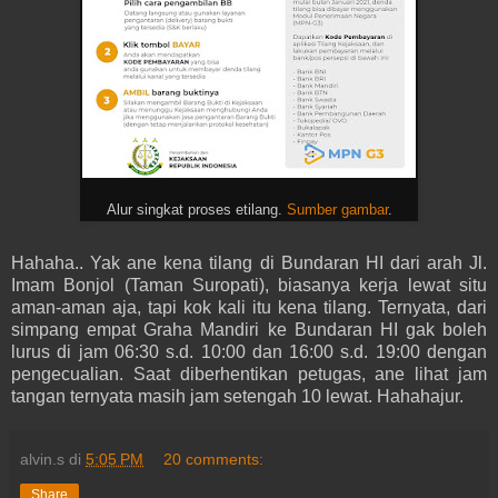
Alur singkat proses etilang.
Sumber gambar
.
Hahaha.. Yak ane kena tilang di Bundaran HI dari arah Jl.
Imam Bonjol (Taman Suropati), biasanya kerja lewat situ
aman-aman aja, tapi kok kali itu kena tilang. Ternyata, dari
simpang empat Graha Mandiri ke Bundaran HI gak boleh
lurus di jam 06:30 s.d. 10:00 dan 16:00 s.d. 19:00 dengan
pengecualian. Saat diberhentikan petugas, ane lihat jam
tangan ternyata masih jam setengah 10 lewat. Hahahajur.
alvin.s
di
5:05 PM
20 comments:
Share