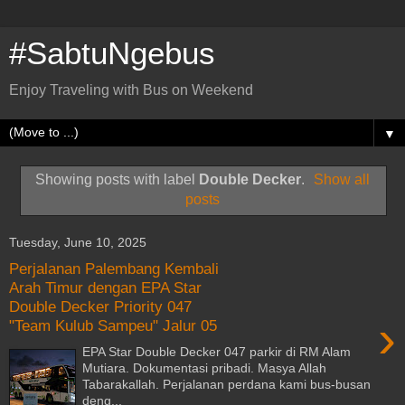
#SabtuNgebus
Enjoy Traveling with Bus on Weekend
▼
Showing posts with label
Double Decker
.
Show all
posts
Tuesday, June 10, 2025
Perjalanan Palembang Kembali
Arah Timur dengan EPA Star
Double Decker Priority 047
›
"Team Kulub Sampeu" Jalur 05
EPA Star Double Decker 047 parkir di RM Alam
Mutiara. Dokumentasi pribadi. Masya Allah
Tabarakallah. Perjalanan perdana kami bus-busan
deng...