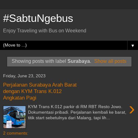
#SabtuNgebus
Enjoy Traveling with Bus on Weekend
▼
Showing posts with label
Surabaya
.
Show all posts
Friday, June 23, 2023
Perjalanan Surabaya Arah Barat
dengan KYM Trans K.012
Angkatan Pagi
›
KYM Trans K.012 parkir di RM RBT Resto Jowo.
Dokumentasi pribadi. Perjalanan kembali ke barat,
titik start sebetulnya dari Malang, tapi lih...
2 comments: