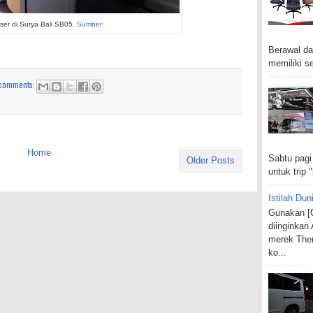
ser di Surya Bali SB05.
Sumber
Berawal da
memiliki se
comments:
Home
Sabtu pagi
Older Posts
untuk trip "
Istilah Dun
Gunakan [C
diinginkan
merek Ther
ko...