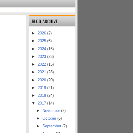
BLOG ARCHIVE
►
2026
(2)
►
2025
(6)
►
2024
(16)
►
2023
(23)
►
2022
(15)
►
2021
(28)
►
2020
(20)
►
2019
(21)
►
2018
(24)
▼
2017
(14)
►
November
(2)
►
October
(6)
►
September
(2)