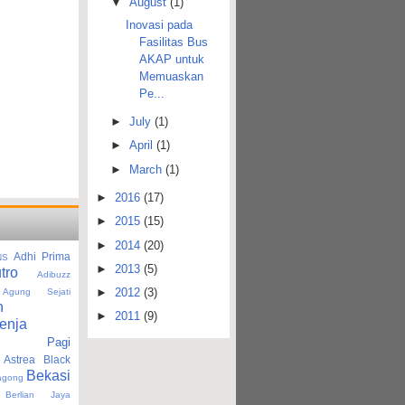
▼
August
(1)
Inovasi pada
Fasilitas Bus
AKAP untuk
Memuaskan
Pe...
►
July
(1)
►
April
(1)
►
March
(1)
►
2016
(17)
►
2015
(15)
►
2014
(20)
Adhi Prima
NS
►
2013
(5)
tro
Adibuzz
►
2012
(3)
Agung Sejati
n
►
2011
(9)
enja
tan Pagi
Astrea Black
Bekasi
agong
Berlian Jaya