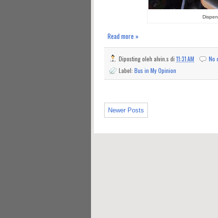
Dispen
Read more »
Diposting oleh
alvin.s
di
11:31 AM
No 
Label:
Bus in My Opinion
Newer Posts