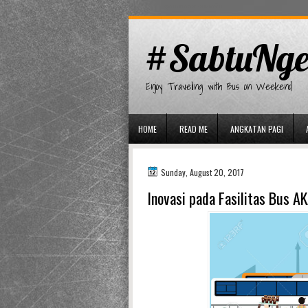
gaminator онлайн
#SabtuNge
Enjoy Traveling with Bus on Weekend
HOME
READ ME
ANGKATAN PAGI
Sunday, August 20, 2017
Inovasi pada Fasilitas Bus