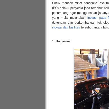
Untuk menarik minat pengguna jasa tr
(PO) selaku penyedia jasa tersebut pe
penumpang agar menggunakan jasanya.
yang mulai melakukan
inovasi pada f
dukungan dan perkembangan teknolog
inovasi dari fasilitas
tersebut antara lain:
1. Dispenser