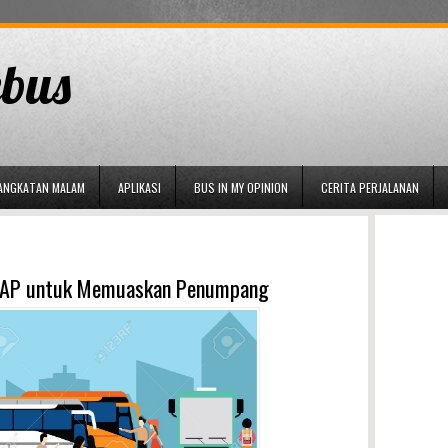
bus
ANGKATAN MALAM
APLIKASI
BUS IN MY OPINION
CERITA PERJALANAN
 AKAP untuk Memuaskan Penumpang