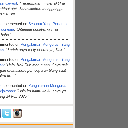
asi Cevest
:
“Penempatan militer aktif di
nstitusi sipil dikhawatirkan mengganggu
lisme TNI…”
s
commented on
Sesuatu Yang Pertama
ndonesia
:
“Ditunggu updatenya mas,
 hehe ”
mmented on
Pengalaman Mengurus Tilang
aan
:
“Sudah saya reply di atas ya, Kak.”
mmented on
Pengalaman Mengurus Tilang
aan
:
“Halo, Kak.Duh mon maap. Saya gak
ngan mekanisme pembayaran tilang saat
aktu itu…”
s
commented on
Pengalaman Mengurus
Kejaksaan
:
“Halo ka bantu ka itu saya yg
dang 24 Feb 2026 ”