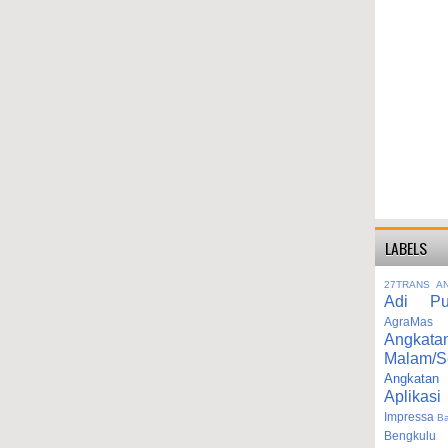
LABELS
27TRANS
A
Adi Pu
AgraMas
Angkata
Malam/S
Angka
Aplikasi
Impressa
B
Bengkulu