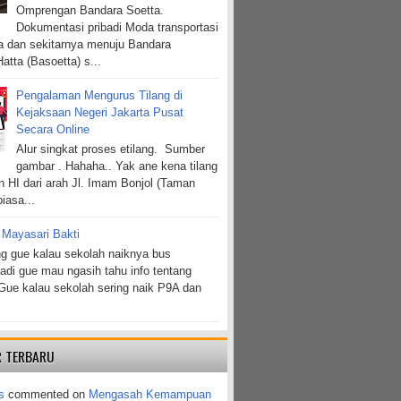
Omprengan Bandara Soetta.
Dokumentasi pribadi Moda transportasi
ta dan sekitarnya menuju Bandara
atta (Basoetta) s...
Pengalaman Mengurus Tilang di
Kejaksaan Negeri Jakarta Pusat
Secara Online
Alur singkat proses etilang. Sumber
gambar . Hahaha.. Yak ane kena tilang
n HI dari arah Jl. Imam Bonjol (Taman
biasa...
 Mayasari Bakti
g gue kalau sekolah naiknya bus
jadi gue mau ngasih tahu info tentang
Gue kalau sekolah sering naik P9A dan
 TERBARU
s
commented on
Mengasah Kemampuan