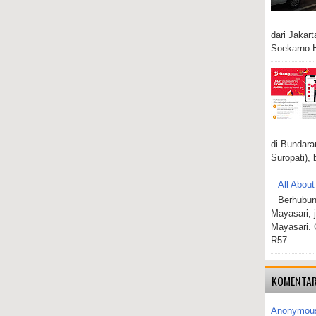
dari Jakar
Soekarno-H
di Bundara
Suropati), 
All About
Berhubun
Mayasari, 
Mayasari. 
R57....
KOMENTAR
Anonymou