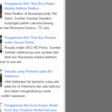
Pengalaman Beli Tiket Bus Malam
Melalui Aplikasi Redbus
Iklan Redbus di Nusantara body Old
Setra. Sumber Gambar Sewaktu
kunjungan pabrik Laksana bareng
n dari Bismania Kaskus, TS nyar...
Pengalaman Beli Tiket Bus Rosalia
Indah Secara Online
Rosalia Indah SR-2 HD Prime. Sumber
Setelah sebelumnya ane nyobain beli
tiket bus Nusantara melalui platform
kali ini ane bel...
Sesuatu yang 'Pertama' pada Bis
Indonesia
nilah beberapa hal 'pertama' yang ada
pada bis di Indonesia dan ada baiknya
jika kalian mengetahuinya untuk
sedikit wawasan...
Pengalaman Beli Kursi Kantor Model
Kursi Bus Produksi Rimba Kencana