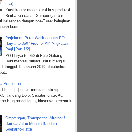
(Hai)
Kursi kantor model kursi bus produksi
Rimba Kencana. Sumber gambar
ri keisengan dengan nge-Tweet keinginan
buah kursi...
Perjalanan Puter Walik dengan PO
Haryanto 050 "Free for All" Angkatan
Pagi [Part 1/2]
PO Haryanto 050 di Pulo Gebang.
Dokumentasi pribadi Untuk mengisi
 di tanggal 12 Januari 2019, diputuskan
put...
ia Per-bis-an
TRL] + [F] untuk mencari kata yg
 AC Kandang Doro: Sebutan untuk AC
mo King model lama, biasanya berbentuk
Omprengan, Transportasi Alternatif
Dari dan/atau Menuju Bandara
Soekarno-Hatta