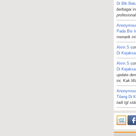
Di Blk Bek
berbagai i
profesiona
Anonymou
Pada Bis I
menarik ini
Alvin.s
co
Di Kejaks
Alvin.s
co
Di Kejaks
update de
ini, Kak.W
Anonymou
Tilang Di 
tadi tgl si