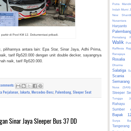
Putra Mandi
Indah
Murni 
New Shanti
Nusantara 
Haryanto
Palemban
parkir di Pool KM 12. Dokumentasi pribadi.
Pemalang
Walik
Put
Rafflesia
Raj
s
, pilihannya antara lain: Epa Star, Sinar Jaya, Adhi Prima,
Ranajaya
aik, tarif Rp520.000 dengan unit double decker, sayangnya
Rosalia 
nah naik, tarif Rp520.000.
Dharma 
Salatiga
S
Scania
Semarang
comments:
Nusa (SAN)
ta Perjalanan
,
Jakarta
,
Mercedes-Benz
,
Palembang
,
Sleeper Seat
Sleeper Se
Tungga J
Rahayu
Sumber 
Bapak 1
gan Sinar Jaya Sleeper Bus 37 DD
Surya Bal
Tangera