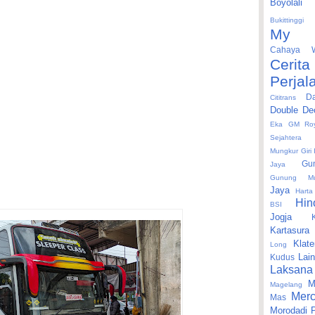
Boyolali
Bukittinggi
My O
Cahaya W
Cerita
Perjal
Da
Cititrans
Double De
Eka
GM Roy
Sejahtera 
Mungkur
Giri
Gu
Jaya
Gunung Mu
Jaya
Harta
Hin
BSI
Jogja
Kartasura
Klate
Long
Lai
Kudus
Laksana
M
Magelang
Mer
Mas
Morodadi 