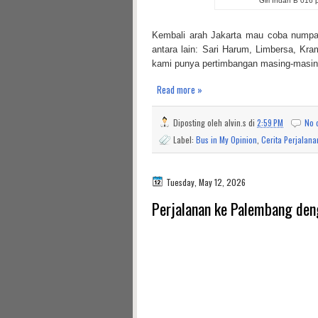
Giri Indah B 016 p
Kembali arah Jakarta mau coba numpak
antara lain: Sari Harum, Limbersa, Kra
kami punya pertimbangan masing-masing, 
Read more »
Diposting oleh
alvin.s
di
2:59 PM
No 
Label:
Bus in My Opinion
,
Cerita Perjalana
Tuesday, May 12, 2026
Perjalanan ke Palembang den