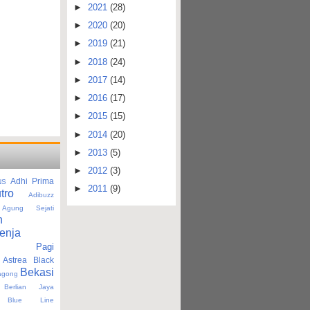
►
2021
(28)
►
2020
(20)
►
2019
(21)
►
2018
(24)
►
2017
(14)
►
2016
(17)
►
2015
(15)
►
2014
(20)
►
2013
(5)
►
2012
(3)
Adhi Prima
NS
►
2011
(9)
tro
Adibuzz
Agung Sejati
n
enja
tan Pagi
Astrea Black
Bekasi
agong
Berlian Jaya
Blue Line