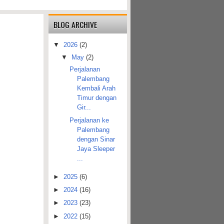
BLOG ARCHIVE
▼
2026
(2)
▼
May
(2)
Perjalanan
Palembang
Kembali Arah
Timur dengan
Gir...
Perjalanan ke
Palembang
dengan Sinar
Jaya Sleeper
...
►
2025
(6)
►
2024
(16)
►
2023
(23)
►
2022
(15)