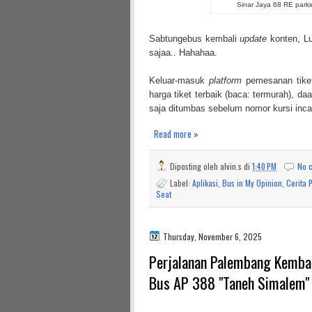
Sinar Jaya 68 RE parki
Sabtungebus kembali
update
konten, Luu
sajaa.. Hahahaa.
Keluar-masuk
platform
pemesanan tiket
harga tiket terbaik (baca: termurah), da
saja ditumbas sebelum nomor kursi incar
Read more »
Diposting oleh
alvin.s
di
1:40 PM
No 
Label:
Aplikasi
,
Bus in My Opinion
,
Cerita 
Seat
Thursday, November 6, 2025
Perjalanan Palembang Kembal
Bus AP 388 "Taneh Simalem"