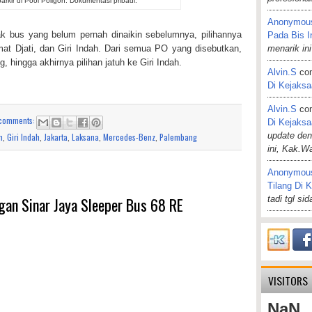
arkir di Pool Poligon. Dokumentasi pribadi.
Anonymou
 bus yang belum pernah dinaikin sebelumnya, pilihannya
Pada Bis I
mat Djati, dan Giri Indah. Dari semua PO yang disebutkan,
menarik ini
hingga akhirnya pilihan jatuh ke Giri Indah.
Alvin.s
co
Di Kejaks
Alvin.s
co
comments:
Di Kejaks
update de
n
,
Giri Indah
,
Jakarta
,
Laksana
,
Mercedes-Benz
,
Palembang
ini, Kak.W
Anonymou
Tilang Di 
gan Sinar Jaya Sleeper Bus 68 RE
tadi tgl si
VISITORS
NaN