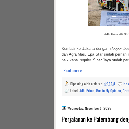
Adhi Prima AP 388 
Kembali ke Jakarta dengan
sleeper bu
dan Agra Mas. Epa Star sudah pernah n
naik kapal reguler. Sinar Jaya sudah per
Read more »
Diposting oleh
alvin.s
di
4:39 PM
No 
Label:
Adhi Prima
,
Bus in My Opinion
,
Ceri
Wednesday, November 5, 2025
Perjalanan ke Palembang den