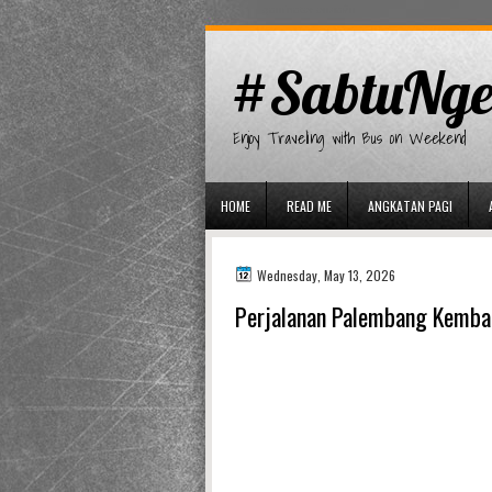
gaminator онлайн
#SabtuNge
Enjoy Traveling with Bus on Weekend
HOME
READ ME
ANGKATAN PAGI
Wednesday, May 13, 2026
Perjalanan Palembang Kembal