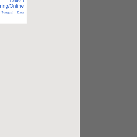
Tentrem
ring/Online
Tunggal Dara