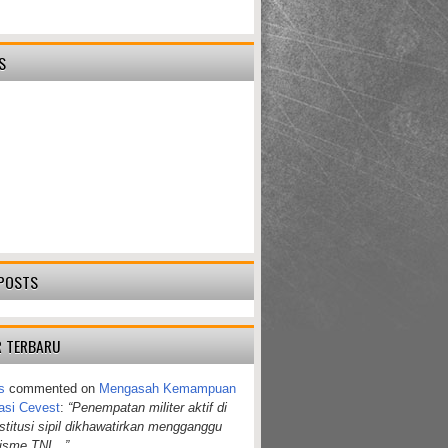
S
POSTS
 TERBARU
s
commented on
Mengasah Kemampuan
asi Cevest
:
“Penempatan militer aktif di
nstitusi sipil dikhawatirkan mengganggu
lisme TNI…”