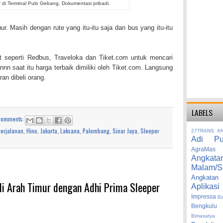
r di Terminal Pulo Gebang. Dokumentasi pribadi.
r. Masih dengan rute yang itu-itu saja dan bus yang itu-itu
 seperti Redbus, Traveloka dan Tiket.com untuk mencari
annn saat itu harga terbaik dimiliki oleh Tiket.com. Langsung
an dibeli orang.
LABELS
comments:
Perjalanan
,
Hino
,
Jakarta
,
Laksana
,
Palembang
,
Sinar Jaya
,
Sleeper
27TRANS
A
Adi Pu
AgraMas
Angkata
Malam/S
Angka
i Arah Timur dengan Adhi Prima Sleeper
Aplikasi
Impressa
B
Bengkulu
Bimasatya