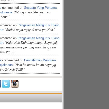
s
commented on
Sesuatu Yang Pertama
ndonesia
:
“Ditunggu updatenya mas,
 hehe ”
mmented on
Pengalaman Mengurus Tilang
aan
:
“Sudah saya reply di atas ya, Kak.”
mmented on
Pengalaman Mengurus Tilang
aan
:
“Halo, Kak.Duh mon maap. Saya gak
ngan mekanisme pembayaran tilang saat
aktu itu…”
s
commented on
Pengalaman Mengurus
Kejaksaan
:
“Halo ka bantu ka itu saya yg
dang 24 Feb 2026 ”