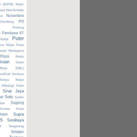
ri (MJPM)
Mulyo
Jaya
New Armada
Nusantara
ka
PO
Gemilang
Padang
g
Pandawa 87
Puter
Pepeje
era Mulya
Putra
awali
Ramayana
Raya
Restu
Indah
Safari
Raya (OBL)
antGold
Santoso
Sedya Mulya
Siliwangi Antar
Sinar Jaya
Solo
at
Sudiro
Sugeng
aya
Sumba Putra
Supra
Alam
25
Surabaya
i
Tangerang
ng Selatan