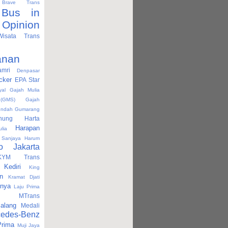
Brave Trans
Bus in
pinion
isata Trans
anan
mri
Denpasar
cker
EPA Star
al
Gajah Mulia
(GMS)
Gajah
 Indah
Gumarang
nung Harta
Harapan
lia
 Sanjaya
Harum
o
Jakarta
KYM Trans
Kediri
King
n
Kramat Djati
nnya
Laju Prima
MTrans
alang
Medali
cedes-Benz
Prima
Muji Jaya