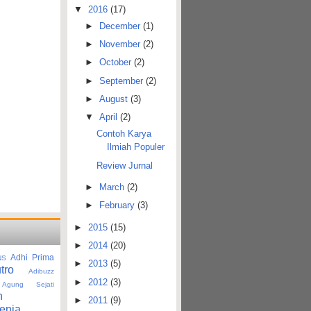
▼
2016
(17)
►
December
(1)
►
November
(2)
►
October
(2)
►
September
(2)
►
August
(3)
▼
April
(2)
Contoh Karya
Ilmiah Populer
Review Jurnal
►
March
(2)
►
February
(3)
►
2015
(15)
►
2014
(20)
Adhi Prima
NS
►
2013
(5)
tro
Adibuzz
►
2012
(3)
Agung Sejati
n
►
2011
(9)
enja