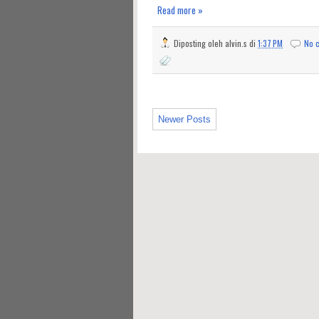
Read more »
Diposting oleh
alvin.s
di
1:37 PM
No 
Newer Posts