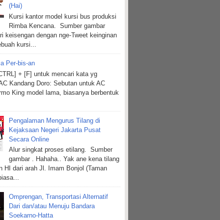
(Hai)
Kursi kantor model kursi bus produksi
Rimba Kencana. Sumber gambar
ri keisengan dengan nge-Tweet keinginan
buah kursi...
ia Per-bis-an
TRL] + [F] untuk mencari kata yg
 AC Kandang Doro: Sebutan untuk AC
mo King model lama, biasanya berbentuk
Pengalaman Mengurus Tilang di
Kejaksaan Negeri Jakarta Pusat
Secara Online
Alur singkat proses etilang. Sumber
gambar . Hahaha.. Yak ane kena tilang
n HI dari arah Jl. Imam Bonjol (Taman
biasa...
Omprengan, Transportasi Alternatif
Dari dan/atau Menuju Bandara
Soekarno-Hatta