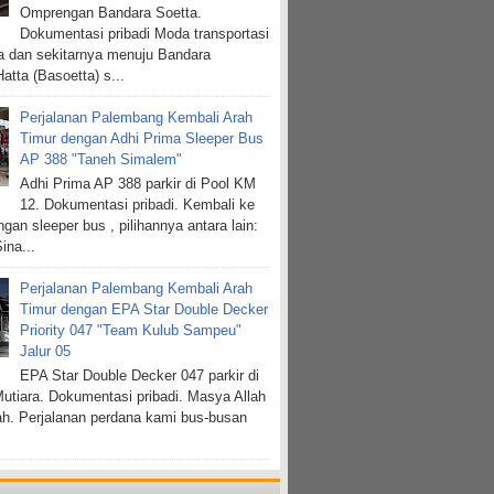
Omprengan Bandara Soetta.
Dokumentasi pribadi Moda transportasi
ta dan sekitarnya menuju Bandara
atta (Basoetta) s...
Perjalanan Palembang Kembali Arah
Timur dengan Adhi Prima Sleeper Bus
AP 388 "Taneh Simalem"
Adhi Prima AP 388 parkir di Pool KM
12. Dokumentasi pribadi. Kembali ke
gan sleeper bus , pilihannya antara lain:
ina...
Perjalanan Palembang Kembali Arah
Timur dengan EPA Star Double Decker
Priority 047 "Team Kulub Sampeu"
Jalur 05
EPA Star Double Decker 047 parkir di
tiara. Dokumentasi pribadi. Masya Allah
ah. Perjalanan perdana kami bus-busan