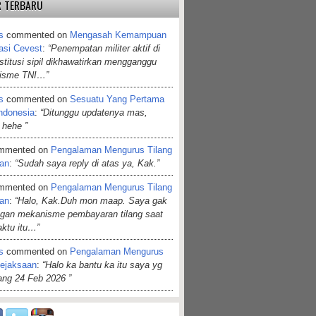
 TERBARU
s
commented on
Mengasah Kemampuan
asi Cevest
:
“Penempatan militer aktif di
nstitusi sipil dikhawatirkan mengganggu
lisme TNI…”
s
commented on
Sesuatu Yang Pertama
ndonesia
:
“Ditunggu updatenya mas,
 hehe ”
mmented on
Pengalaman Mengurus Tilang
aan
:
“Sudah saya reply di atas ya, Kak.”
mmented on
Pengalaman Mengurus Tilang
aan
:
“Halo, Kak.Duh mon maap. Saya gak
ngan mekanisme pembayaran tilang saat
aktu itu…”
s
commented on
Pengalaman Mengurus
Kejaksaan
:
“Halo ka bantu ka itu saya yg
dang 24 Feb 2026 ”