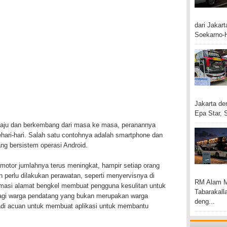
dari Jakar
Soekarno-H
Jakarta den
Epa Star, S
maju dan berkembang dari masa ke masa, peranannya
hari-hari. Salah satu contohnya adalah smartphone dan
ng bersistem operasi Android.
otor jumlahnya terus meningkat, hampir setiap orang
 perlu dilakukan perawatan, seperti menyervisnya di
RM Alam Mu
ormasi alamat bengkel membuat pengguna kesulitan untuk
Tabarakall
 bagi warga pendatang yang bukan merupakan warga
deng...
adi acuan untuk membuat aplikasi untuk membantu