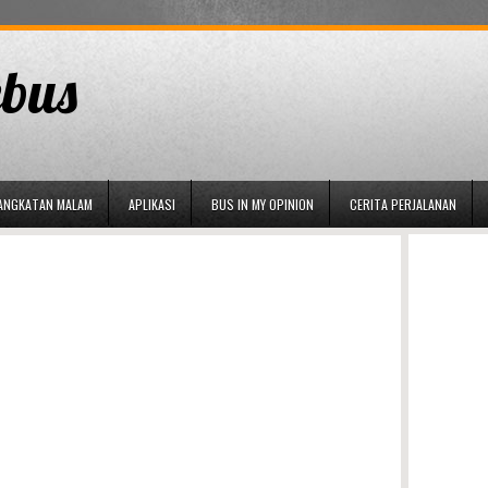
bus
ANGKATAN MALAM
APLIKASI
BUS IN MY OPINION
CERITA PERJALANAN