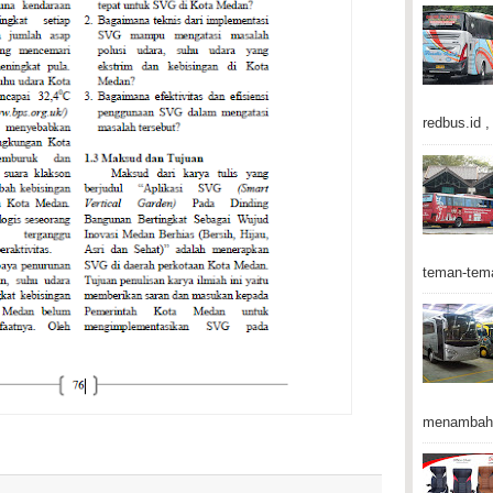
redbus.id , 
teman-tema
menambah 