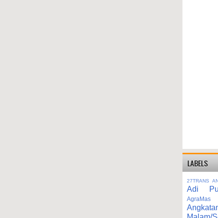
LABELS
27TRANS
A
Adi Pu
AgraMas
Angkata
Malam/S