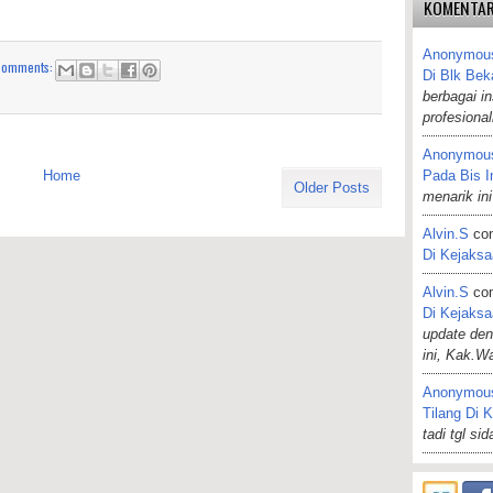
KOMENTAR
Anonymou
comments:
Di Blk Bek
berbagai i
profesiona
Anonymou
Pada Bis I
Home
Older Posts
menarik ini
Alvin.s
co
Di Kejaks
Alvin.s
co
Di Kejaks
update de
ini, Kak.W
Anonymou
Tilang Di 
tadi tgl si