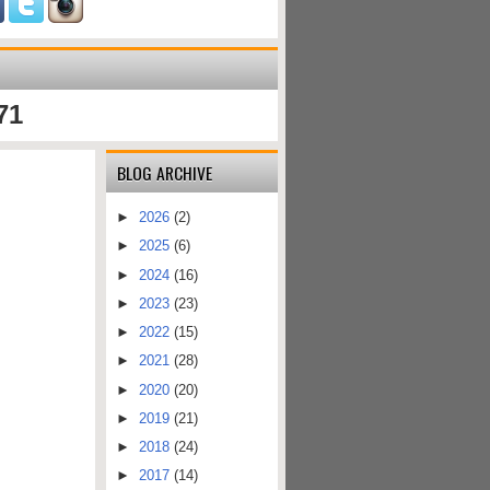
71
BLOG ARCHIVE
►
2026
(2)
►
2025
(6)
►
2024
(16)
►
2023
(23)
►
2022
(15)
►
2021
(28)
►
2020
(20)
►
2019
(21)
►
2018
(24)
►
2017
(14)