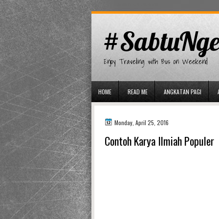
gaminator онлайн
#SabtuNge
Enjoy Traveling with Bus on Weekend
HOME
READ ME
ANGKATAN PAGI
Monday, April 25, 2016
Contoh Karya Ilmiah Populer