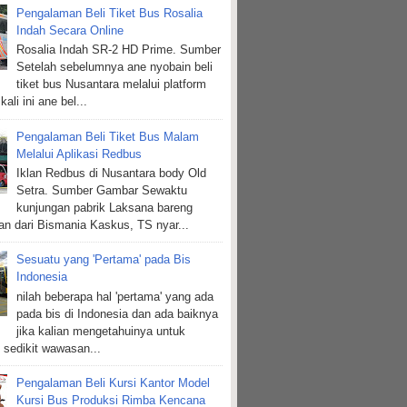
Pengalaman Beli Tiket Bus Rosalia
Indah Secara Online
Rosalia Indah SR-2 HD Prime. Sumber
Setelah sebelumnya ane nyobain beli
tiket bus Nusantara melalui platform
kali ini ane bel...
Pengalaman Beli Tiket Bus Malam
Melalui Aplikasi Redbus
Iklan Redbus di Nusantara body Old
Setra. Sumber Gambar Sewaktu
kunjungan pabrik Laksana bareng
n dari Bismania Kaskus, TS nyar...
Sesuatu yang 'Pertama' pada Bis
Indonesia
nilah beberapa hal 'pertama' yang ada
pada bis di Indonesia dan ada baiknya
jika kalian mengetahuinya untuk
sedikit wawasan...
Pengalaman Beli Kursi Kantor Model
Kursi Bus Produksi Rimba Kencana