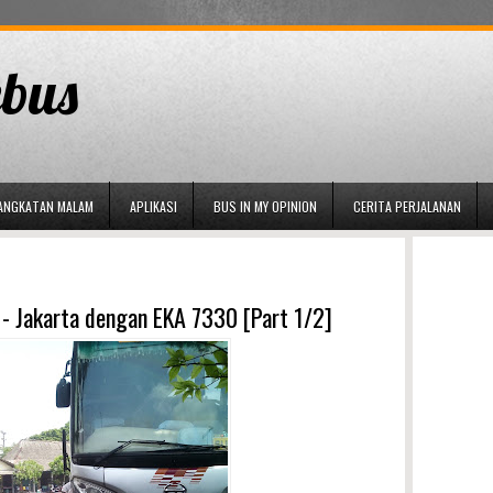
bus
ANGKATAN MALAM
APLIKASI
BUS IN MY OPINION
CERITA PERJALANAN
 - Jakarta dengan EKA 7330 [Part 1/2]