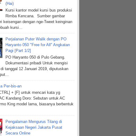
(Hai)
Kursi kantor model kursi bus produksi
Rimba Kencana. Sumber gambar
ri keisengan dengan nge-Tweet keinginan
buah kursi...
Perjalanan Puter Walik dengan PO
Haryanto 050 "Free for All" Angkatan
Pagi [Part 1/2]
PO Haryanto 050 di Pulo Gebang.
Dokumentasi pribadi Untuk mengisi
 di tanggal 12 Januari 2019, diputuskan
put...
ia Per-bis-an
TRL] + [F] untuk mencari kata yg
 AC Kandang Doro: Sebutan untuk AC
mo King model lama, biasanya berbentuk
Pengalaman Mengurus Tilang di
Kejaksaan Negeri Jakarta Pusat
Secara Online