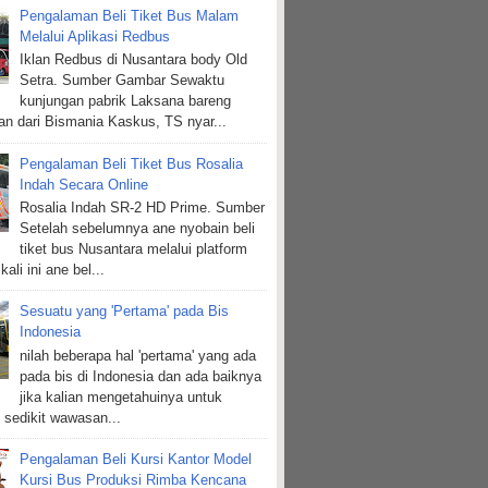
Pengalaman Beli Tiket Bus Malam
Melalui Aplikasi Redbus
Iklan Redbus di Nusantara body Old
Setra. Sumber Gambar Sewaktu
kunjungan pabrik Laksana bareng
n dari Bismania Kaskus, TS nyar...
Pengalaman Beli Tiket Bus Rosalia
Indah Secara Online
Rosalia Indah SR-2 HD Prime. Sumber
Setelah sebelumnya ane nyobain beli
tiket bus Nusantara melalui platform
kali ini ane bel...
Sesuatu yang 'Pertama' pada Bis
Indonesia
nilah beberapa hal 'pertama' yang ada
pada bis di Indonesia dan ada baiknya
jika kalian mengetahuinya untuk
sedikit wawasan...
Pengalaman Beli Kursi Kantor Model
Kursi Bus Produksi Rimba Kencana