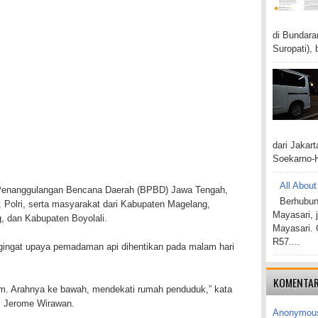
di Bundara
Suropati), 
dari Jakar
Soekarno-H
All About
Penanggulangan Bencana Daerah (BPBD) Jawa Tengah,
Berhubun
 Polri, serta masyarakat dari Kabupaten Magelang,
Mayasari, 
 dan Kabupaten Boyolali.
Mayasari. 
R57....
gingat upaya pemadaman api dihentikan pada malam hari
KOMENTAR
am. Arahnya ke bawah, mendekati rumah penduduk,” kata
, Jerome Wirawan.
Anonymou