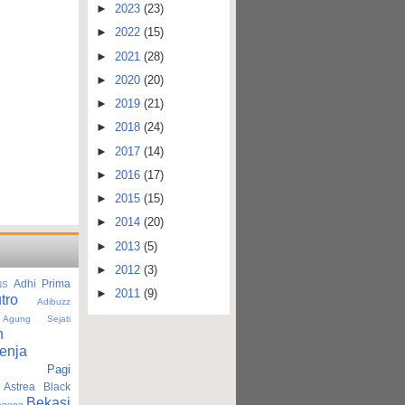
►
2023
(23)
►
2022
(15)
►
2021
(28)
►
2020
(20)
►
2019
(21)
►
2018
(24)
►
2017
(14)
►
2016
(17)
►
2015
(15)
►
2014
(20)
►
2013
(5)
►
2012
(3)
Adhi Prima
NS
►
2011
(9)
tro
Adibuzz
Agung Sejati
n
enja
tan Pagi
Astrea Black
Bekasi
agong