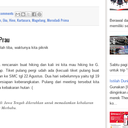
comments:
n
,
Eka
,
Hino
,
Kartasura
,
Magelang
,
Morodadi Prima
Berawal da
memiliki se
 Prau
h tiba, waktunya kita piknik
Sabtu pagi
rencanain buat hiking dan kali ini kita mau hiking ke G.
untuk trip "
p. Tiket pulang pergi udah ada (kecuali tiket pulang buat
atan ke SMC tgl 22 Agustus. Dua hari sebelumnya yaitu tgl 19
Istilah Dun
ersiapan keberangkatan. Pulang dari meeting tersebut kita
Gunakan [C
a kebakaran hutan :(
diinginkan
merek Ther
 di Jawa Tengah dikerahkan untuk memadamkan kebakaran
ko...
g Merbabu.