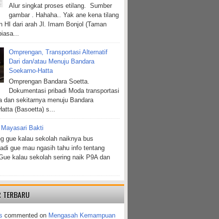
Alur singkat proses etilang. Sumber
gambar . Hahaha.. Yak ane kena tilang
n HI dari arah Jl. Imam Bonjol (Taman
biasa...
Omprengan, Transportasi Alternatif
Dari dan/atau Menuju Bandara
Soekarno-Hatta
Omprengan Bandara Soetta.
Dokumentasi pribadi Moda transportasi
ta dan sekitarnya menuju Bandara
atta (Basoetta) s...
 Mayasari Bakti
g gue kalau sekolah naiknya bus
jadi gue mau ngasih tahu info tentang
Gue kalau sekolah sering naik P9A dan
 TERBARU
s
commented on
Mengasah Kemampuan