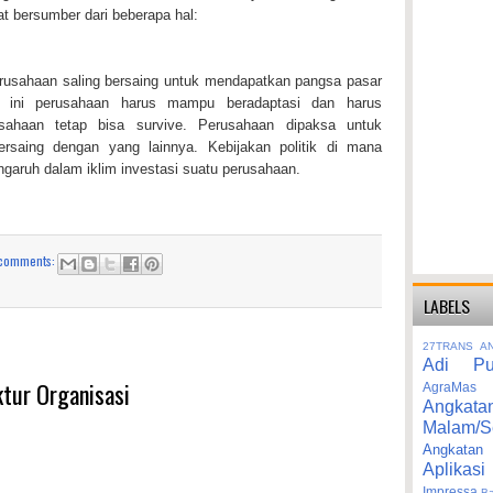
t bersumber dari beberapa hal:
erusahaan saling bersaing untuk mendapatkan pangsa pasar
ti ini perusahaan harus mampu beradaptasi dan harus
sahaan tetap bisa survive. Perusahaan dipaksa untuk
saing dengan yang lainnya. Kebijakan politik di mana
ngaruh dalam iklim investasi suatu perusahaan.
comments:
LABELS
27TRANS
A
Adi Pu
tur Organisasi
AgraMas
Angkata
Malam/S
Angka
Aplikasi
Impressa
B