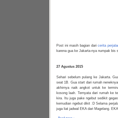
Post ini masih bagian dari
cerita perja
karena gua ke Jakarta-nya numpak bis 
27 Agustus 2015
Sehari sebelum pulang ke Jakarta. Gu
seat 1B. Gua start dari rumah nenekny
akhirnya naik angkot untuk ke termi
kosong laah. Ternyata dari rumah ke te
kira. Itu juga pake ngebut sedikit geg
kemudian ngebut dikit :D Selama perjal
juga liat jadwal EKA dari Magelang. EKA