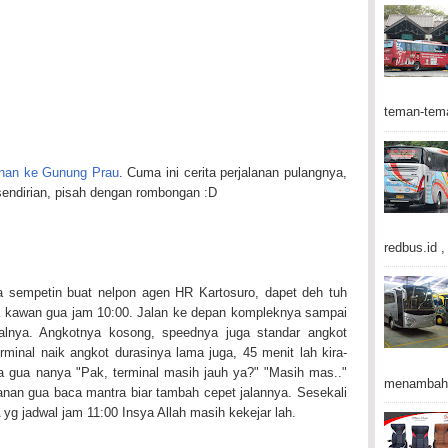
teman-tema
lanan ke Gunung Prau
. Cuma ini cerita perjalanan pulangnya,
sendirian, pisah dengan rombongan :D
redbus.id , 
a sempetin buat nelpon agen HR Kartosuro, dapet deh tuh
a kawan gua jam 10:00. Jalan ke depan kompleknya sampai
nalnya. Angkotnya kosong, speednya juga standar angkot
rminal naik angkot durasinya lama juga, 45 menit lah kira-
ara gua nanya "Pak, terminal masih jauh ya?" "Masih mas.."
menambah 
anan gua baca mantra biar tambah cepet jalannya. Sesekali
 yg jadwal jam 11:00 Insya Allah masih kekejar lah.