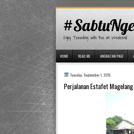
gaminator онлайн
#SabtuNge
Enjoy Traveling with Bus on Weekend
HOME
READ ME
ANGKATAN PAGI
Tuesday, September 1, 2015
Perjalanan Estafet Magelang