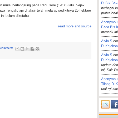
Di Blk Bek
 mulai berlangsung pada Rabu sore (19/08) lalu. Sejak
berbagai i
a Tengah, api ditaksir telah melalap sedikitnya 25 hektare
profesiona
ini belum diketahui.
Anonymou
read more and source
Pada Bis I
menarik ini
Alvin.s
co
Di Kejaks
 comments:
Alvin.s
co
Di Kejaks
update de
ini, Kak.W
Anonymou
Tilang Di 
tadi tgl si