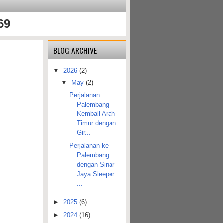
69
BLOG ARCHIVE
▼
2026
(2)
▼
May
(2)
Perjalanan
Palembang
Kembali Arah
Timur dengan
Gir...
Perjalanan ke
Palembang
dengan Sinar
Jaya Sleeper
...
►
2025
(6)
►
2024
(16)