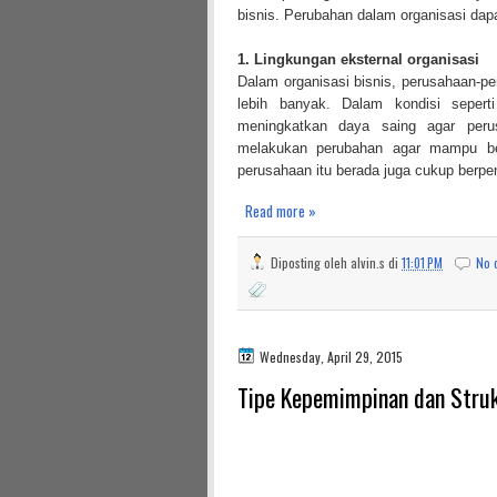
bisnis. Perubahan dalam organisasi dapa
1. Lingkungan eksternal organisasi
Dalam organisasi bisnis, perusahaan-p
lebih banyak. Dalam kondisi seper
meningkatkan daya saing agar peru
melakukan perubahan agar mampu ber
perusahaan itu berada juga cukup berpe
Read more »
Diposting oleh
alvin.s
di
11:01 PM
No 
Wednesday, April 29, 2015
Tipe Kepemimpinan dan Struk