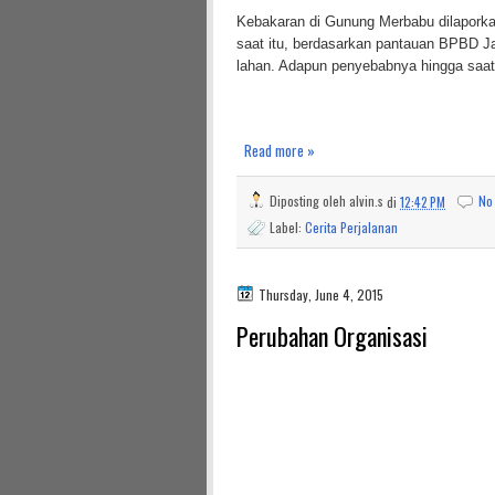
Kebakaran di Gunung Merbabu dilaporkan
saat itu, berdasarkan pantauan BPBD Jaw
lahan. Adapun penyebabnya hingga saat 
Read more »
Diposting oleh
alvin.s
di
12:42 PM
No
Label:
Cerita Perjalanan
Thursday, June 4, 2015
Perubahan Organisasi