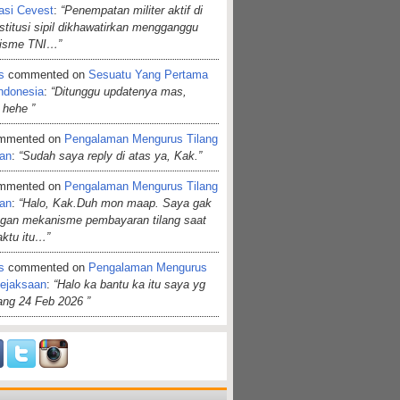
asi Cevest
:
“Penempatan militer aktif di
nstitusi sipil dikhawatirkan mengganggu
lisme TNI…”
s
commented on
Sesuatu Yang Pertama
ndonesia
:
“Ditunggu updatenya mas,
 hehe ”
mmented on
Pengalaman Mengurus Tilang
aan
:
“Sudah saya reply di atas ya, Kak.”
mmented on
Pengalaman Mengurus Tilang
aan
:
“Halo, Kak.Duh mon maap. Saya gak
ngan mekanisme pembayaran tilang saat
aktu itu…”
s
commented on
Pengalaman Mengurus
Kejaksaan
:
“Halo ka bantu ka itu saya yg
dang 24 Feb 2026 ”