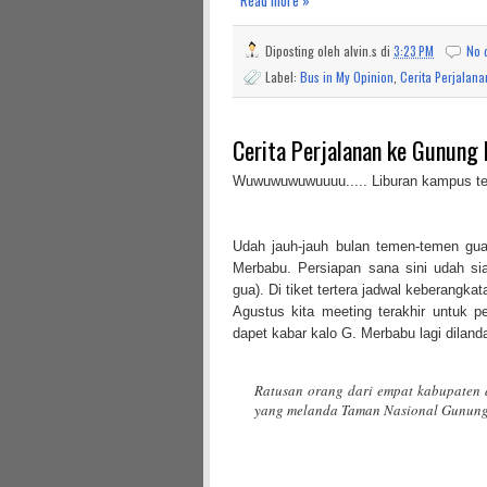
Read more »
Diposting oleh
alvin.s
di
3:23 PM
No 
Label:
Bus in My Opinion
,
Cerita Perjalana
Cerita Perjalanan ke Gunung
Wuwuwuwuwuuuu..... Liburan kampus tela
Udah jauh-jauh bulan temen-temen gua 
Merbabu. Persiapan sana sini udah sia
gua). Di tiket tertera jadwal keberangk
Agustus kita meeting terakhir untuk p
dapet kabar kalo G. Merbabu lagi diland
Ratusan orang dari empat kabupaten
yang melanda Taman Nasional Gunun