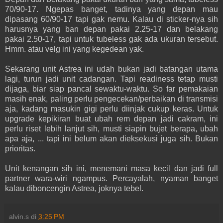
70/90-17. Ngepas banget, tadinya yang depan mau
dipasang 60/90-17 tapi gak nemu. Kalau di sticker-nya sih
harusnya yang ban depan pakai 2.25-17 dan belakang
pakai 2.50-17, tapi untuk tubeless gak ada ukuran tersebut.
Hmm. atau velg ini yang kegedean yak.
Sekarang unit Astrea ini udah bukan jadi batangan utama
lagi, turun jadi unit cadangan. Tapi readiness tetap musti
dijaga, biar siap pancal sewaktu-waktu. So far pemakaian
masih enak, paling perlu pengecekan/perbaikan di transmisi
aja, kadang masukin gigi perlu diinjak cukup keras. Untuk
upgrade kepikiran buat ubah rem depan jadi cakram, ini
perlu riset lebih lanjut sih, musti siapin bujet berapa, ubah
apa aja, ... tapi ini belum akan dieksekusi juga sih. Bukan
prioritas.
Unit kenangan sih ini, menemani masa kecil dan jadi full
partner wara-wiri ngampus. Percayalah, nyaman banget
kalau diboncengin Astrea, joknya tebel.
alvin.s
di
3:25 PM