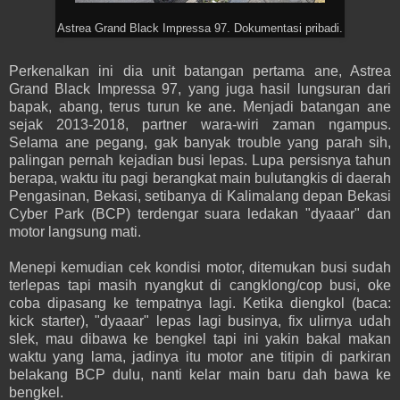
Astrea Grand Black Impressa 97. Dokumentasi pribadi.
Perkenalkan ini dia unit batangan pertama ane, Astrea
Grand Black Impressa 97, yang juga hasil lungsuran dari
bapak, abang, terus turun ke ane. Menjadi batangan ane
sejak 2013-2018, partner wara-wiri zaman ngampus.
Selama ane pegang, gak banyak trouble yang parah sih,
palingan pernah kejadian busi lepas. Lupa persisnya tahun
berapa, waktu itu pagi berangkat main bulutangkis di daerah
Pengasinan, Bekasi, setibanya di Kalimalang depan Bekasi
Cyber Park (BCP) terdengar suara ledakan "dyaaar" dan
motor langsung mati.
Menepi kemudian cek kondisi motor, ditemukan busi sudah
terlepas tapi masih nyangkut di cangklong/cop busi, oke
coba dipasang ke tempatnya lagi. Ketika diengkol (baca:
kick starter), "dyaaar" lepas lagi businya, fix ulirnya udah
slek, mau dibawa ke bengkel tapi ini yakin bakal makan
waktu yang lama, jadinya itu motor ane titipin di parkiran
belakang BCP dulu, nanti kelar main baru dah bawa ke
bengkel.